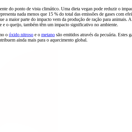
nte do ponto de vista climático. Uma dieta vegan pode reduzir o imp
epresenta nada menos que 15 % do total das emissões de gases com efe
ue a maior parte do impacto vem da produção de ração para animais. A 
eite e o queijo, também têm um impacto significativo no ambiente.
omo o
óxido nitroso
e o
metano
são emitidos através da pecuária. Estes 
ntribuem ainda mais para o aquecimento global.