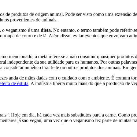
 tipos de produtos de origem animal. Pode ser visto como uma extensão
utos provenientes de animais.
do, o veganismo é uma
dieta
. No entanto, o termo também pode referir-s
 roupa de couro e de lã. Além disso, evitar eventos que envolvam an
omo mencionado, a dieta refere-se a não consumir quaisquer produtos de
l independente da sua utilidade para os humanos. Por outras palavras,
considerar antiético tirar leite ou outros produtos dos animais. Em gera
 vezes anda de mãos dadas com o cuidado com o ambiente. É comum tor
feito de estufa
. A indústria liberta muito mais do que a produção de veg
is”. Hoje em dia, há cada vez mais substitutos para a carne. Como prod
mentares já são vegan, uma vez que o veganismo fez parte de muitas tr