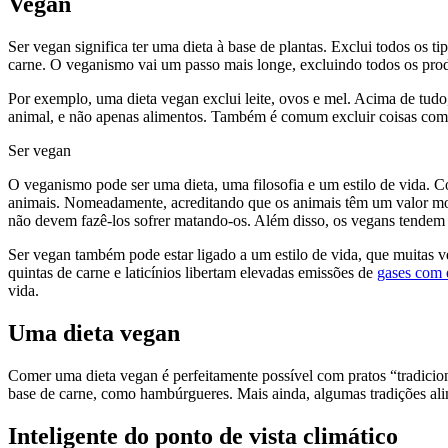
Vegan
Ser vegan significa ter uma dieta à base de plantas. Exclui todos os
carne. O veganismo vai um passo mais longe, excluindo todos os prod
Por exemplo, uma dieta vegan exclui leite, ovos e mel. Acima de tu
animal, e não apenas alimentos. Também é comum excluir coisas como
Ser vegan
O veganismo pode ser uma dieta, uma filosofia e um estilo de vida. C
animais. Nomeadamente, acreditando que os animais têm um valor mora
não devem fazê-los sofrer matando-os. Além disso, os vegans tendem a 
Ser vegan também pode estar ligado a um estilo de vida, que muitas
quintas de carne e laticínios libertam elevadas emissões de
gases com e
vida.
Uma dieta vegan
Comer uma dieta vegan é perfeitamente possível com pratos “tradiciona
base de carne, como hambúrgueres. Mais ainda, algumas tradições ali
Inteligente do ponto de vista climático